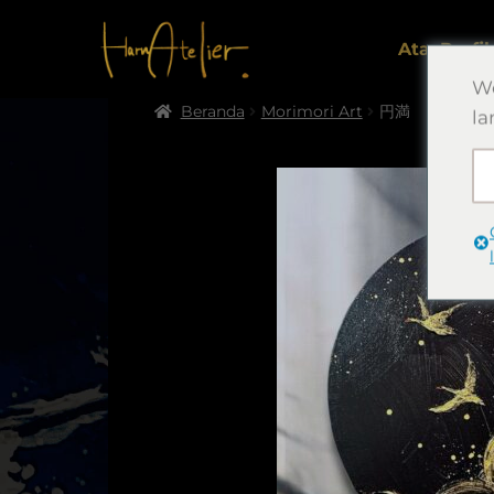
Atas
Profil.
We
Beranda
Morimori Art
円満
la