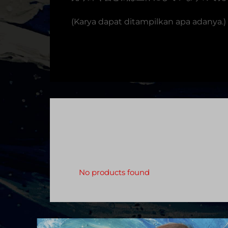
(Karya dapat ditampilkan apa adanya.)
No products found