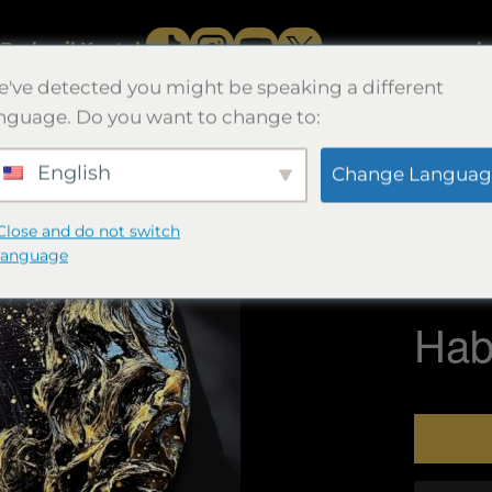
Berhasil.
Kontak
b
've detected you might be speaking a different
nguage. Do you want to change to:
English
Change Languag
円満
Close and do not switch
🔍
直径25×2
language
Morimori
Habi
Kuantita
円
満