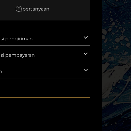
EUR
pertanyaan
Euro
AUD
Dolar Australia
CNY
si pengiriman
Yuan Cina
GBP
asi pembayaran
Poundsterling Inggris
IDR
Rupiah Indonesia.
n.
KRW
Won Korea Selatan.
MXN
Peso Meksiko
SAR
Riyal Saudi
VND
Dong Vietnam