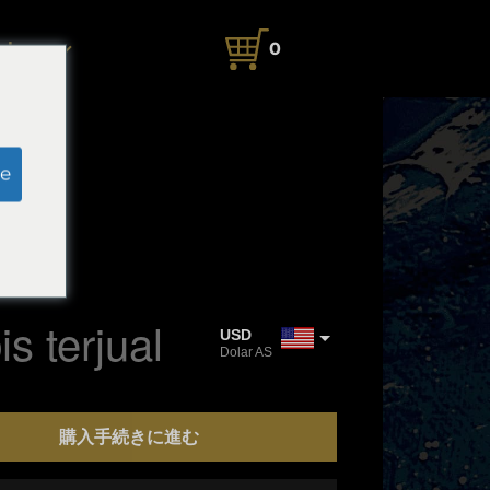
ahasa
0
e
cm
 Art
s terjual
USD
Dolar AS
JPY
Yen Jepang
s
購入手続きに進む
CAD
Dolar Kanada