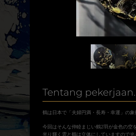
Tentang pekerjaan.
鶴は日本で「夫婦円満・長寿・幸運」の象
今回はそんな仲睦まじい鶴2羽が金色の空
光り輝く雲と鶴は立体にしていますので光