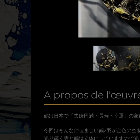
A propos de l'œuvre
鶴は日本で「夫婦円満・長寿・幸運」の象
今回はそんな仲睦まじい鶴2羽が金色の空
光り輝く雲と鶴は立体にしていますので光