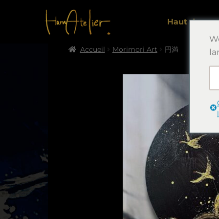
Haut de pag
We
Accueil
Morimori Art
円満
la