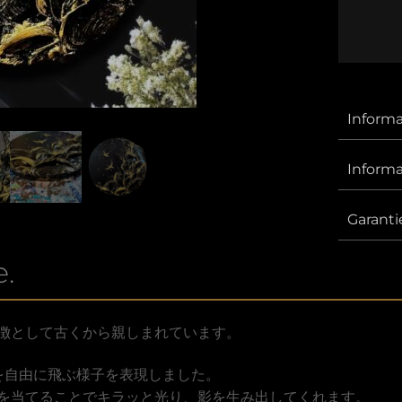
Informa
Informa
Garanti
.
徴として古くから親しまれています。
を自由に飛ぶ様子を表現しました。
を当てることでキラッと光り、影を生み出してくれます。