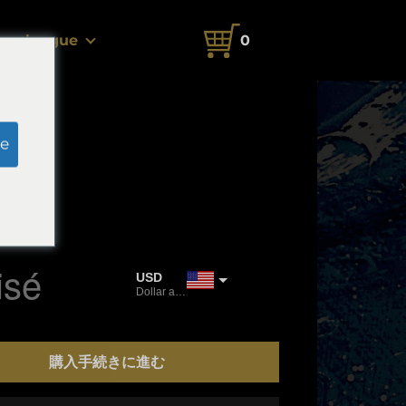
langue
0
e
cm
 Art
isé
USD
Dollar américain
JPY
Yen japonais
購入手続きに進む
CAD
Dollar canadien