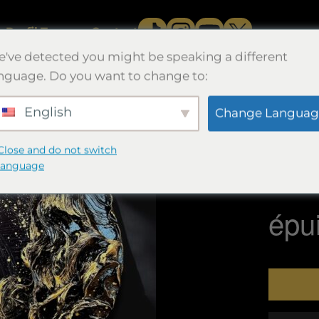
e
Profil.
Travaux.
Contact
've detected you might be speaking a different
nguage. Do you want to change to:
English
Change Languag
円満
Close and do not switch
直径25×2
language
Morimori
épu
Quantité
円
満