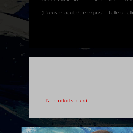
(L'œuvre peut être exposée telle quelle
No products found