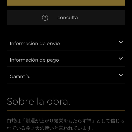
栄
EUR
Euro
consulta
AUD
Dólar australiano
CNY
Yuan chino
Información de envío
GBP
Libra esterlina
Información de pago
IDR
Rupia indonesia.
Garantía.
KRW
Won surcoreano.
Sobre la obra.
MXN
Peso mexicano
SAR
Riyal saudí
白蛇は「財運が上がり繁栄をもたらす神」として信じら
れている弁財天の使いと言われています。
VND