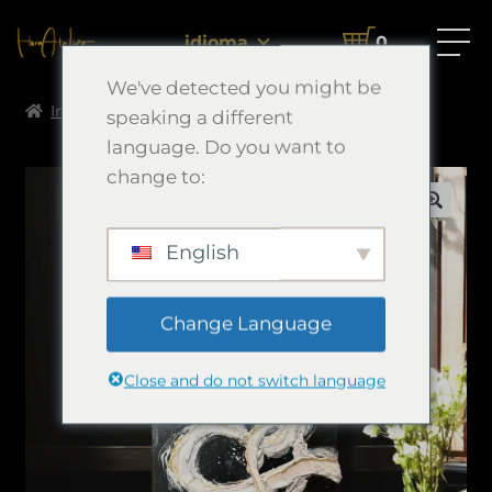
idioma
0
We've detected you might be
Inicio
Morimori Art
繁栄
speaking a different
language. Do you want to
change to:
🔍
English
Change Language
Close and do not switch language