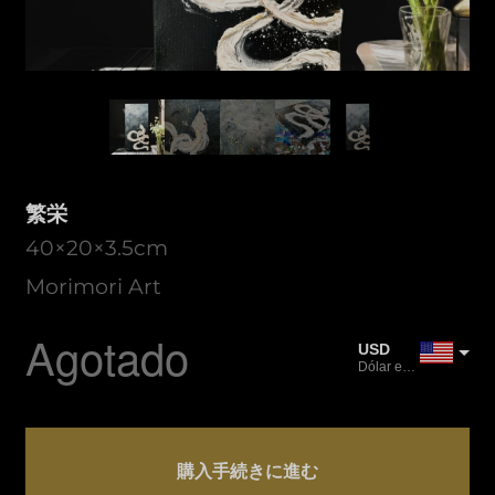
繁栄
40×20×3.5cm
Morimori Art
Agotado
USD
Dólar estadounidense
JPY
Yen japonés
Cantidad
CAD
繁
購入手続きに進む
Dólar canadiense