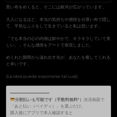
Dong vietnamita
黒い布をめくると、そこには銀河が広がっています。
大人になるほど、本当の気持ちや感情を分厚い布で隠し
て、平気なふりをして生きていると私は思います。
「でも本当の心の内側は鮮やかで、キラキラしていて美
しい。」そんな感情をアートで表現しました。
めくれた隙間から溢れ出す光が、あなたを癒してくれる
と幸いです。
(La obra puede exponerse tal cual).
━━━━━━━━━━━━━━━
分割払いも可能です（手数料無料*）
決済画面で
「あと払い（ペイディ）」を選ぶだけ。
購入後にアプリで本人確認すると