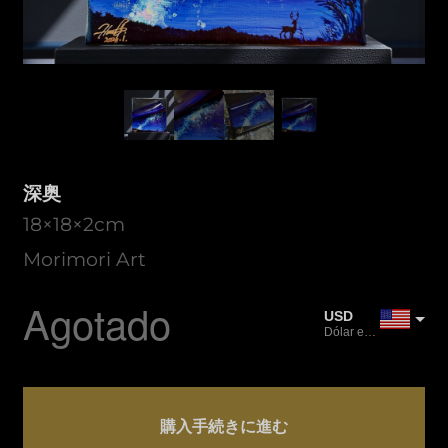
深奥
18×18×2cm
Morimori Art
Agotado
USD
Dólar estadounidense
JPY
Yen japonés
Cantidad
CAD
深
購入手続きに進む
Dólar canadiense