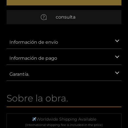
奥
EUR
Euro
consulta
AUD
Dólar australiano
CNY
Yuan chino
Información de envío
GBP
Libra esterlina
Información de pago
IDR
Rupia indonesia.
Garantía.
KRW
Won surcoreano.
Sobre la obra.
MXN
Peso mexicano
SAR
Riyal saudí
Worldwide Shipping Available
(International shipping fee is included in the price)
VND