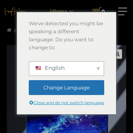
idioma
0
We've detected you might be
Inicio
Morimori Art
深奥
speaking a different
language. Do you want to
change to:
🔍
English
Change Language
Close and do not switch language