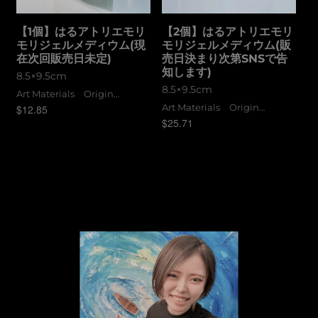
【1個】はるアトリエモリ
【2個】はるアトリエモリ
モリジェルメディウム(現
モリジェルメディウム(販
在次回販売日未定)
売日決まり次第SNSで告
知します)
8.5×9.5cm
8.5×9.5cm
Art Materials Original Goods
Art Materials Original Goods
$
12.85
$
25.71