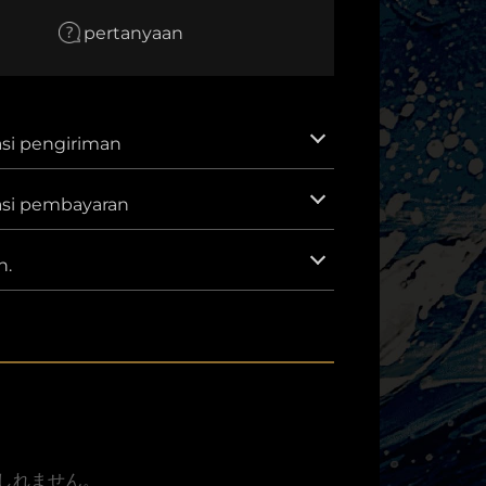
EUR
pertanyaan
Euro
AUD
Dolar Australia
CNY
si pengiriman
Yuan Cina
GBP
asi pembayaran
Poundsterling Inggris
IDR
Rupiah Indonesia.
n.
KRW
Won Korea Selatan.
MXN
Peso Meksiko
SAR
Riyal Saudi
VND
しれません。
Dong Vietnam