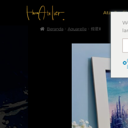
Atas
Profil.
We
Beranda
Aquarelle
煌星Ⅱ
la