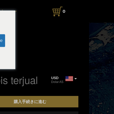
ahasa
0
e
Ⅱ
5×1.7cm
e
s terjual
USD
Dolar AS
JPY
Yen Jepang
s
購入手続きに進む
CAD
Dolar Kanada