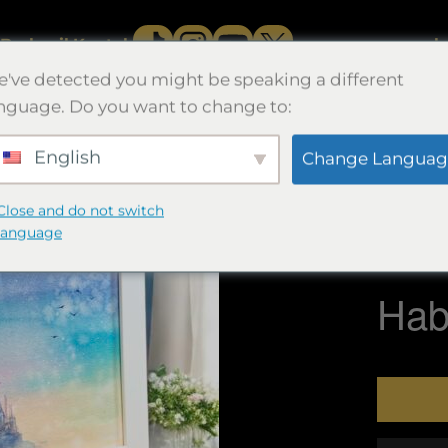
Berhasil.
Kontak
b
've detected you might be speaking a different
nguage. Do you want to change to:
English
Change Languag
煌星
Close and do not switch
24.5×24.
language
Aquarell
Habi
Kuantita
煌
星