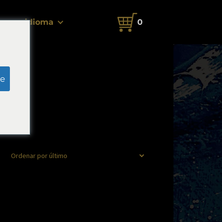
idioma
0
e