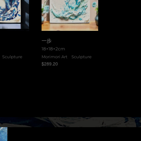
一歩
18×18×2cm
t Sculpture
Morimori Art Sculpture
$
289.20