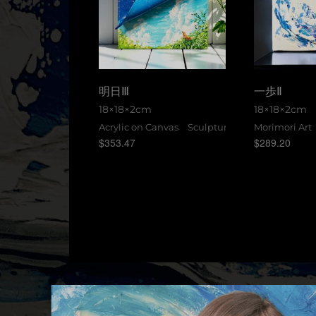
明日Ⅲ
一歩Ⅱ
18×18×2cm
18×18×2cm
Acrylic on Canvas Sculpture
Morimori Ar
$
353.47
$
289.20