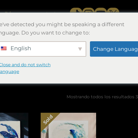
s.
Póngase en contacto con
've detected you might be speaking a different
nguage. Do you want to change to:
English
Change Languag
Sculpture
Close and do not switch
language
Mostrando todos los resultados 3
Sold