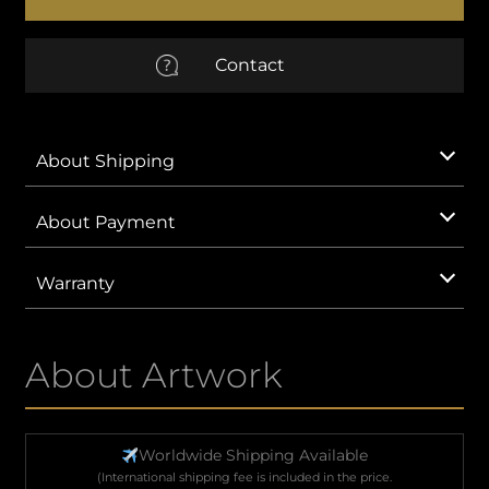
Ⅴ
quantity
EUR
Euro
Contact
AUD
Australian Dollar
CNY
Chinese Yuan
About Shipping
GBP
British Pound Sterling
About Payment
IDR
Indonesian Rupiah
Warranty
KRW
South Korean Won
About Artwork
MXN
Mexican Peso
SAR
Saudi Riyal
Worldwide Shipping Available
(International shipping fee is included in the price.
VND