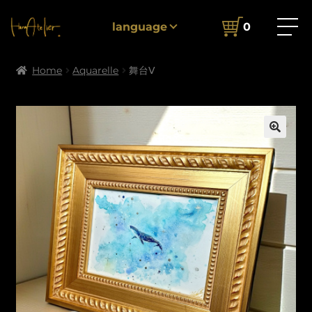
language
0
Home
Aquarelle
舞台Ⅴ
🔍