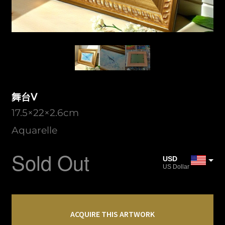
舞台Ⅴ
17.5×22×2.6cm
Aquarelle
Sold Out
USD
US Dollar
JPY
Japanese Yen
舞
CAD
台
ACQUIRE THIS ARTWORK
Canadian Dollar