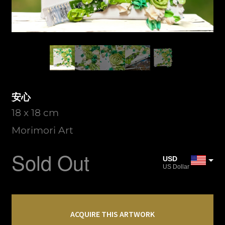
安心
18 x 18 cm
Morimori Art
Sold Out
USD
US Dollar
JPY
Japanese Yen
安
CAD
心
ACQUIRE THIS ARTWORK
Canadian Dollar