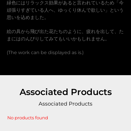
緑色にはリラックス効果があると言われているため「今
Vietnamese Dong
頑張りすぎている人へ、ゆっくり休んで欲しい」という
思いを込めました。
絵の具から飛び出た花たちのように、疲れを出して、た
まにはのんびりしてみてもいいかもしれません。
(The work can be displayed as is.)
Associated Products
Associated Products
No products found