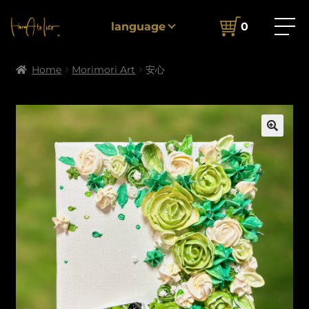
language
0
Home
Morimori Art
安心
🔍