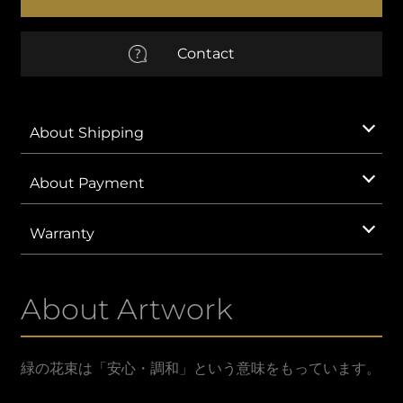
quantity
EUR
Euro
Contact
AUD
Australian Dollar
CNY
Chinese Yuan
About Shipping
GBP
British Pound Sterling
About Payment
IDR
Indonesian Rupiah
Warranty
KRW
South Korean Won
About Artwork
MXN
Mexican Peso
SAR
Saudi Riyal
緑の花束は「安心・調和」という意味をもっています。
VND