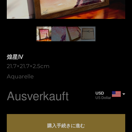
煌星Ⅳ
21.7×21.7×2.5cm
Aquarelle
Ausverkauft
USD
US Dollar
JPY
Japanischer Yen
煌
CAD
星
購入手続きに進む
Kanadischer Dollar