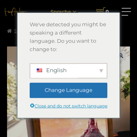
Sprache
0
We've detected you might be
Startseite
Aquarelle
煌星Ⅳ
speaking a different
language. Do you want to
change to:
🔍
English
Change Language
Close and do not switch language