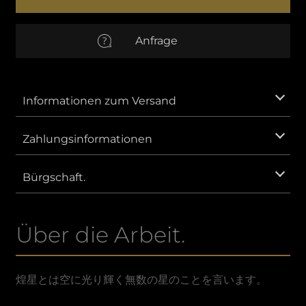
Ⅳ
Menge
EUR
Euro
Anfrage
AUD
Australischer Dollar
CNY
Chinesischer Yuan
Informationen zum Versand
GBP
Britisches Pfund Sterling
Zahlungsinformationen
IDR
Indonesische Rupiah.
Bürgschaft.
KRW
Südkoreanischer Won.
Über die Arbeit.
MXN
Mexikanischer Peso
SAR
Saudi Riyal
煌星とは空に光り輝く無数の星のことを言います。
VND