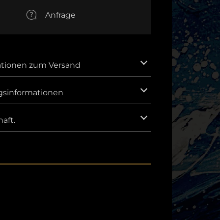
EUR
Anfrage
Euro
AUD
Australischer Dollar
CNY
ationen zum Versand
Chinesischer Yuan
GBP
gsinformationen
Britisches Pfund Sterling
IDR
Indonesische Rupiah.
aft.
KRW
Südkoreanischer Won.
MXN
Mexikanischer Peso
SAR
Saudi Riyal
VND
Vietnamesischer Dong