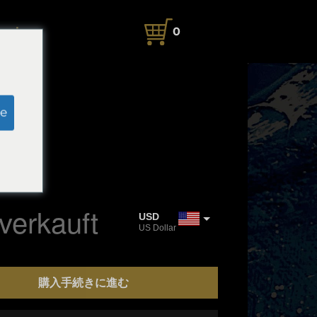
rache
0
e
×4.5cm
orks
verkauft
USD
US Dollar
JPY
Japanischer Yen
購入手続きに進む
CAD
Kanadischer Dollar