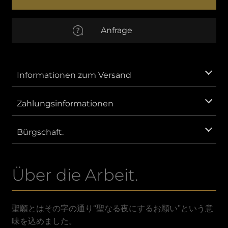
Menge
EUR
Euro
Anfrage
AUD
Australischer Dollar
CNY
Chinesischer Yuan
Informationen zum Versand
GBP
Britisches Pfund Sterling
Zahlungsinformationen
IDR
Indonesische Rupiah.
Bürgschaft.
KRW
Südkoreanischer Won.
Über die Arbeit.
MXN
Mexikanischer Peso
SAR
Saudi Riyal
聖願とはその字の通り“聖なる夜にするお願い”という意
味を込めました。
VND