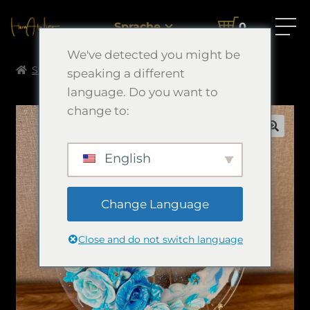
Sprache
0
We've detected you might be
Startseite
Morimori Art
聖願
speaking a different
language. Do you want to
change to:
🔍
English
Change Language
Close and do not switch language