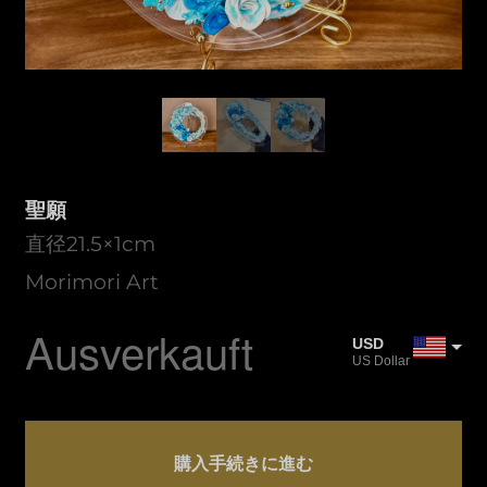
聖願
直径21.5×1cm
Morimori Art
Ausverkauft
USD
US Dollar
JPY
Japanischer Yen
聖
CAD
願
購入手続きに進む
Kanadischer Dollar