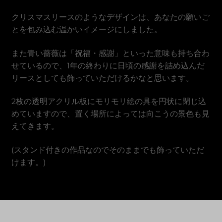
Vietnamesischer Dong
クリスマスリースのようなデザインは、あなたの願いご
とを包み込む温かいイメージにしました。
また青い薔薇は「祝福・感謝」といった意味も持ち合わ
せているので、1年の終わりに日頃の感謝を詰め込んだ
リースとしても飾っていただけるかなと思います。
2枚の透明アクリル板にモリモリ絵の具を円状に閉じ込
めていますので、置く場所によっては向こうの景色も見
えてきます。
(スタンド付きの作品なのでそのままでも飾っていただ
けます。)