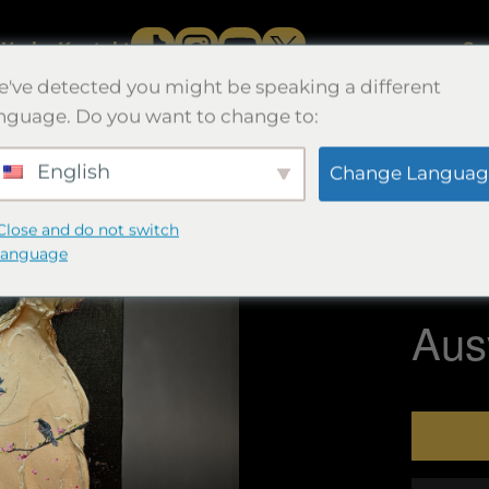
Werke.
Kontakt
Sp
've detected you might be speaking a different
nguage. Do you want to change to:
English
Change Languag
恩寵
Close and do not switch
27.3×16×
language
Morimori
Aus
恩
寵
Menge