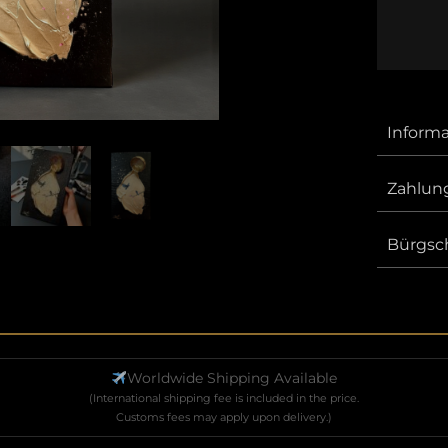
Inform
Zahlun
Bürgsch
Worldwide Shipping Available
(International shipping fee is included in the price.
Customs fees may apply upon delivery.)