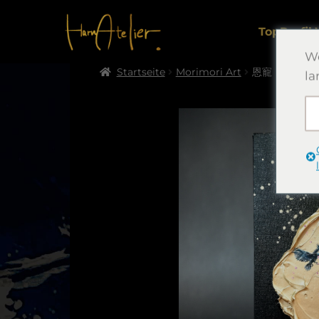
Top
Profil.
We
Startseite
Morimori Art
恩寵
la