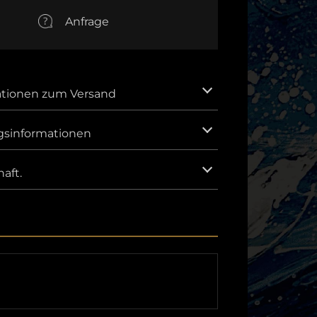
EUR
Anfrage
Euro
AUD
Australischer Dollar
CNY
ationen zum Versand
Chinesischer Yuan
GBP
gsinformationen
Britisches Pfund Sterling
IDR
Indonesische Rupiah.
aft.
KRW
Südkoreanischer Won.
MXN
Mexikanischer Peso
SAR
Saudi Riyal
VND
Vietnamesischer Dong