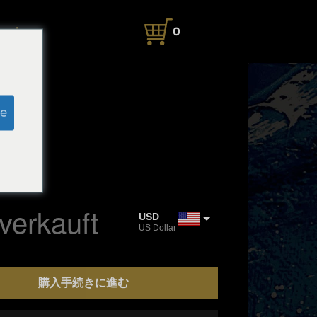
rache
0
e
1.5cm
 Art
verkauft
USD
US Dollar
JPY
Japanischer Yen
購入手続きに進む
CAD
Kanadischer Dollar