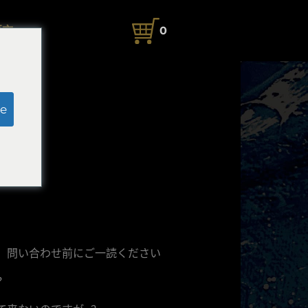
语言
0
e
】問い合わせ前にご一読ください
？