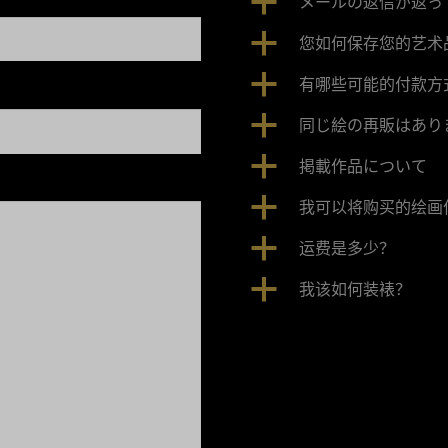
a
メールの返信が返っ
a
您如何保存您的艺术
a
有哪些可能的付款方
a
同じ絵の再販はあり
a
掲載作品について
a
我可以将购买的绘画
a
运费是多少？
a
我该如何装裱？