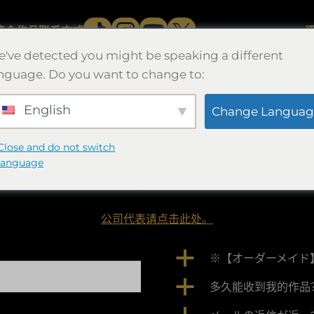
简介
作品
联系方式
've detected you might be speaking a different
nguage. Do you want to change to:
English
Change Languag
联系方式和常见问题
Close and do not switch
language
一般咨询。
公司代表请点击此处。
a
※【オーダーメイド
a
多久能收到我的作品