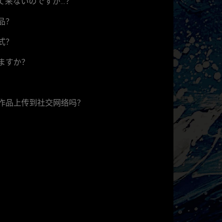
て来ないのですが…？
品？
式？
ますか？
作品上传到社交网络吗？