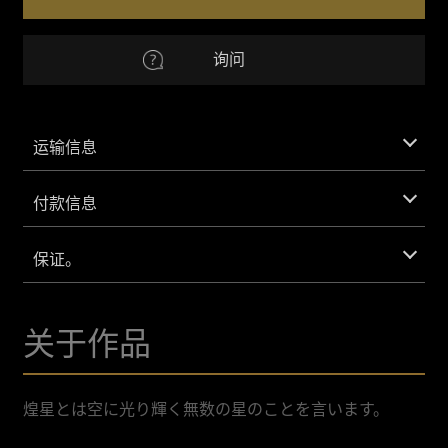
Ⅳ
数
欧元
欧元
量
询问
澳元
澳元
CNY
人民币
运输信息
英镑
英镑
付款信息
IDR
印度尼西亚卢比。
保证。
韩元
韩元
关于作品
MXN
墨西哥比索
特区
沙特里亚尔
煌星とは空に光り輝く無数の星のことを言います。
越南盾