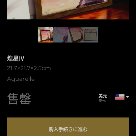
煌星Ⅳ
21.7×21.7×2.5cm
Aquarelle
售罄
美元
美元
日元
日元
煌
CAD
星
购入手続きに進む
加元