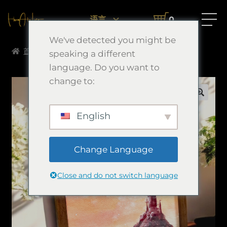
语言
0
We've detected you might be
首页
Aquarelle
煌星Ⅳ
speaking a different
language. Do you want to
change to:
🔍
English
Change Language
Close and do not switch language