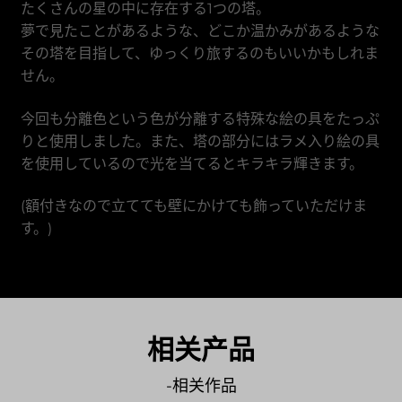
たくさんの星の中に存在する1つの塔。
越南盾
夢で見たことがあるような、どこか温かみがあるような
その塔を目指して、ゆっくり旅するのもいいかもしれま
せん。
今回も分離色という色が分離する特殊な絵の具をたっぷ
りと使用しました。また、塔の部分にはラメ入り絵の具
を使用しているので光を当てるとキラキラ輝きます。
(額付きなので立てても壁にかけても飾っていただけま
す。)
相关产品
-相关作品