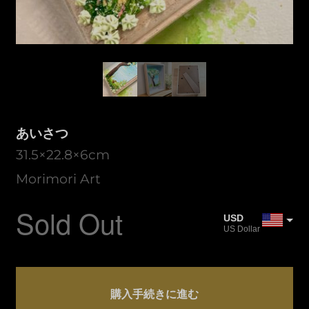
あいさつ
31.5×22.8×6cm
Morimori Art
Sold Out
USD
US Dollar
JPY
Japanese Yen
あ
CAD
い
購入手続きに進む
Canadian Dollar