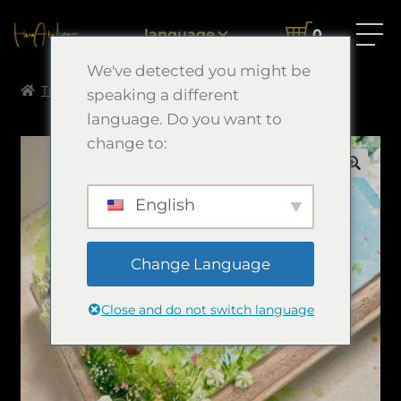
language
0
We've detected you might be
Trang chủ
Morimori Art
あいさつ
speaking a different
language. Do you want to
change to:
🔍
English
Change Language
Close and do not switch language