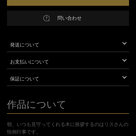
さ
つ
EUR
Euro
số
問い合わせ
lượng
AUD
Australian Dollar
CNY
Chinese Yuan
発送について
GBP
British Pound Sterling
お支払いについて
IDR
Indonesian Rupiah
保証について
KRW
South Korean Won
作品について
MXN
Mexican Peso
SAR
Saudi Riyal
朝、いつも見守ってくれる木に挨拶するのはリスさんの
恒例行事です。
VND