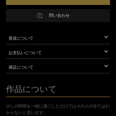
個
EUR
Euro
問い合わせ
AUD
Australian Dollar
CNY
Chinese Yuan
発送について
GBP
British Pound Sterling
お支払いについて
IDR
Indonesian Rupiah
保証について
KRW
South Korean Won
作品について
MXN
Mexican Peso
SAR
Saudi Riyal
少しの時間を一緒に過ごしただけではその人の全てはわ
からないと思います。
VND