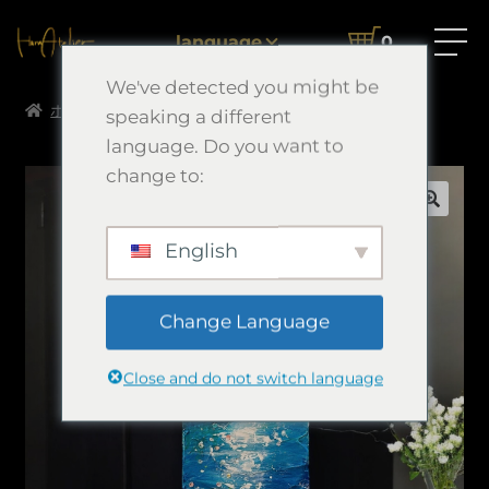
language
0
We've detected you might be
ホーム
Morimori Art
時間
speaking a different
language. Do you want to
change to:
English
Change Language
Close and do not switch language