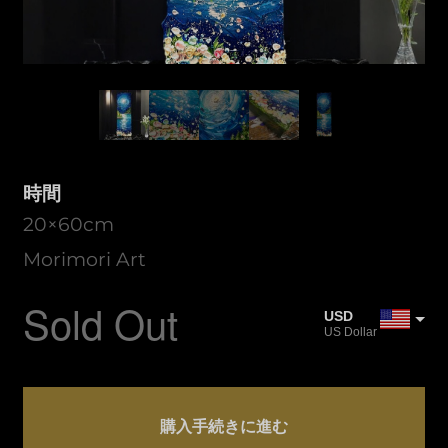
時間
20×60cm
Morimori Art
Sold Out
USD
US Dollar
JPY
Japanese Yen
時
CAD
間
購入手続きに進む
Canadian Dollar