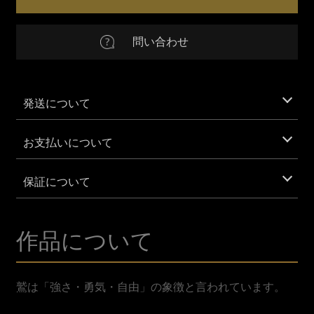
羽
個
EUR
Euro
問い合わせ
AUD
Australian Dollar
CNY
Chinese Yuan
発送について
GBP
British Pound Sterling
お支払いについて
IDR
Indonesian Rupiah
保証について
KRW
South Korean Won
作品について
MXN
Mexican Peso
SAR
Saudi Riyal
鷲は「強さ・勇気・自由」の象徴と言われています。
VND