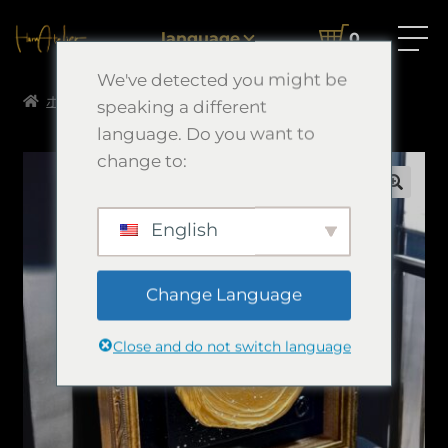
language
0
We've detected you might be
ホーム
Morimori Art
風切羽
speaking a different
language. Do you want to
change to:
English
Change Language
Close and do not switch language