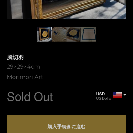
風切羽
29×29×4cm
Morimori Art
Sold Out
USD
US Dollar
JPY
Japanese Yen
風
CAD
切
購入手続きに進む
Canadian Dollar