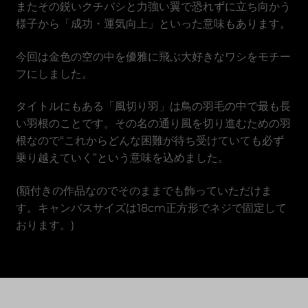
またその鋭いクチバシと力強い翼で恐れずに立ち向かう
Vietnamese Dong
様子から「成功・運気向上」といった意味もあります。
今回は金色の空の中を優雅に飛ぶ大好きなワシをモチー
フにしました。
タイトルにもある「風切り羽」は鳥の羽毛の中で最も長
い羽根のことです。その名の通り風を切り進むための羽
根なので“これからどんな困難が待ち受けていても必ず
乗り越えていく”という意味を込めました。
(額付きの作品なのでそのままでも飾っていただけま
す。キャンバスサイズは18cm正方形でネジで固定して
おります。)