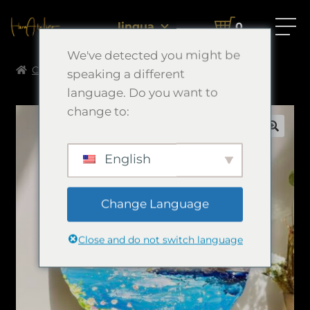
lingua
0
We've detected you might be
Casa
Morimori Art
導き
speaking a different
language. Do you want to
change to:
🔍
English
Change Language
Close and do not switch language