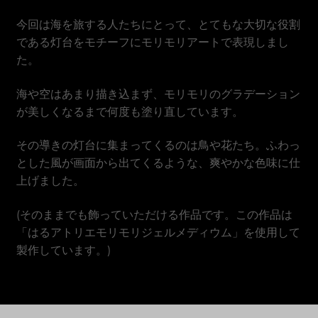
Dong vietnamita
今回は海を旅する人たちにとって、とてもな大切な役割
である灯台をモチーフにモリモリアートで表現しまし
た。
海や空はあまり描き込まず、モリモリのグラデーション
が美しくなるまで何度も塗り直しています。
その導きの灯台に集まってくるのは鳥や花たち。ふわっ
とした風が画面から出てくるような、爽やかな色味に仕
上げました。
(そのままでも飾っていただける作品です。この作品は
「はるアトリエモリモリジェルメディウム」を使用して
製作しています。)