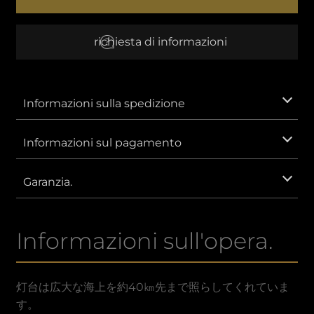
き
EUR
Euro
richiesta di informazioni
AUD
Dollaro australiano
CNY
Yuan cinese
Informazioni sulla spedizione
GBP
Sterlina britannica
Informazioni sul pagamento
IDR
Rupia indonesiana.
Garanzia.
KRW
Won sudcoreano.
Informazioni sull'opera.
MXN
Peso messicano
SAR
Riyal sauditi
灯台は広大な海上を約40㎞先まで照らしてくれていま
す。
VND