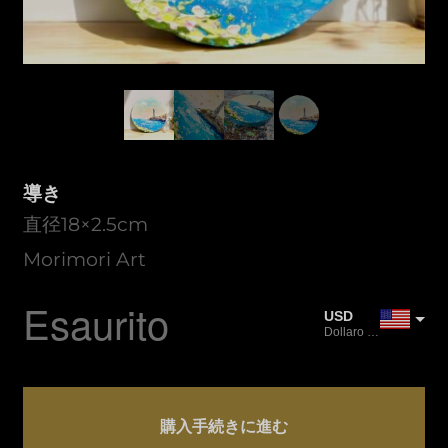
導き
直径18×2.5cm
Morimori Art
Esaurito
USD
Dollaro USA
JPY
Yen giapponese
Quantità
CAD
導
購入手続きに進む
Dollaro canadese