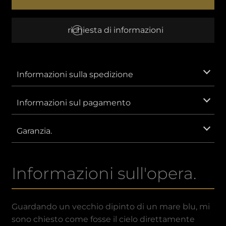
fun.
EUR
Euro
richiesta di informazioni
AUD
Dollaro australiano
CNY
Yuan cinese
Informazioni sulla spedizione
GBP
Sterlina britannica
Informazioni sul pagamento
IDR
Rupia indonesiana.
Garanzia.
KRW
Won sudcoreano.
Informazioni sull'opera.
MXN
Peso messicano
SAR
Riyal sauditi
Guardando un vecchio dipinto di un mare blu, mi
sono chiesto come fosse il cielo direttamente
VND