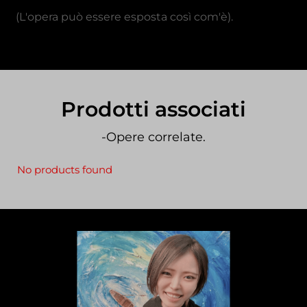
(L'opera può essere esposta così com'è).
Prodotti associati
-Opere correlate.
No products found