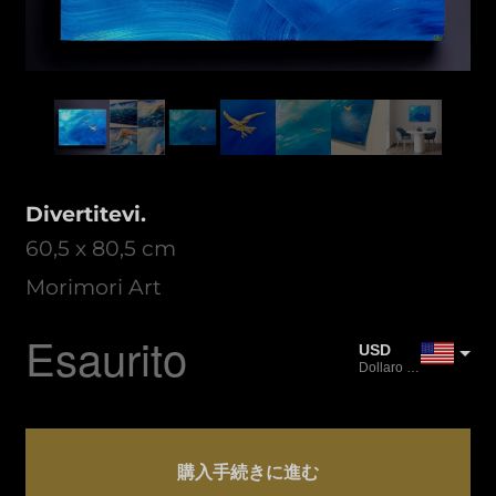
Divertitevi.
60,5 x 80,5 cm
Morimori Art
Esaurito
USD
Dollaro USA
JPY
Yen giapponese
Quantità
CAD
Have
購入手続きに進む
Dollaro canadese