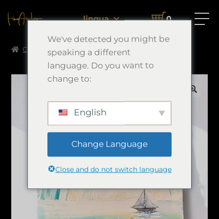
lingua
0
We've detected you might be
Casa
Morimori Art
念願
speaking a different
language. Do you want to
change to:
🔍
English
Change Language
Close and do not switch language