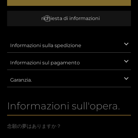
願
EUR
Euro
richiesta di informazioni
AUD
Dollaro australiano
CNY
Yuan cinese
Informazioni sulla spedizione
GBP
Sterlina britannica
Informazioni sul pagamento
IDR
Rupia indonesiana.
Garanzia.
KRW
Won sudcoreano.
Informazioni sull'opera.
MXN
Peso messicano
SAR
Riyal sauditi
念願の夢はありますか？
VND