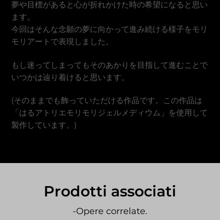
夢や目標があると心が折れかけた時の希望になると思い
Dong vietnamita
ます。
今回はそんな念願の夢に向かって進み続ける様子をモリ
モリアートで表現しました。
もし迷ってしまってもそのあかりを目指して進むことで
いつかは辿り着けると思います。
(そのままでも飾っていただける作品です。この作品は
「はるアトリエモリモリジェルメディウム」を使用して
製作しています。)
Prodotti associati
-Opere correlate.