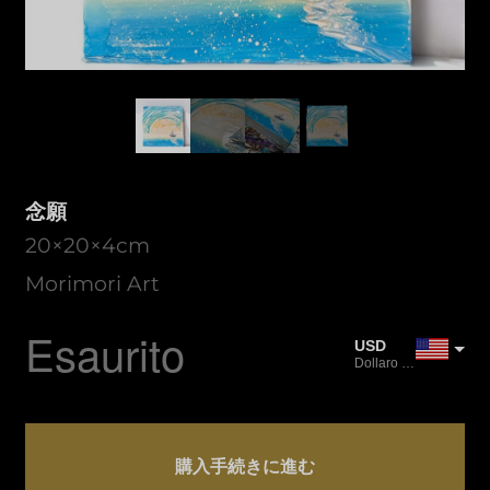
念願
20×20×4cm
Morimori Art
Esaurito
USD
Dollaro USA
JPY
Yen giapponese
Quantità
CAD
念
購入手続きに進む
Dollaro canadese