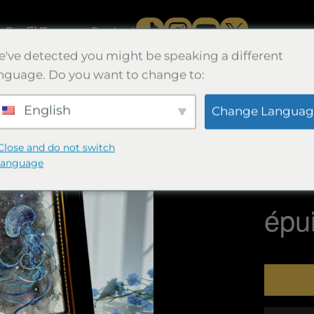
e
Profil.
Travaux.
Contact
've detected you might be speaking a different
nguage. Do you want to change to:
English
Change Languag
微睡
Close and do not switch
20×15×2
language
Aquarell
épu
Quantité
微
睡