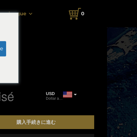
langue
0
e
Ⅶ
.3cm
e
isé
USD
Dollar américain
JPY
Yen japonais
購入手続きに進む
CAD
Dollar canadien