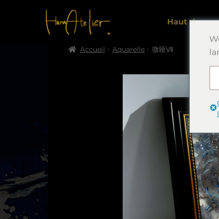
Haut de pag
We
Accueil
Aquarelle
微睡Ⅶ
la