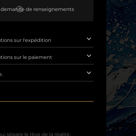
EUR
demande de renseignements
L'euro
AUD
Dollar australien
CNY
tions sur l'expédition
Yuan chinois
GBP
tions sur le paiement
Livre sterling
IDR
Rupiah indonésienne.
e.
KRW
Won sud-coréen.
MXN
Peso mexicain
SAR
Riyal saoudien
VND
sépare le rêve de la réalité.
Dong vietnamien