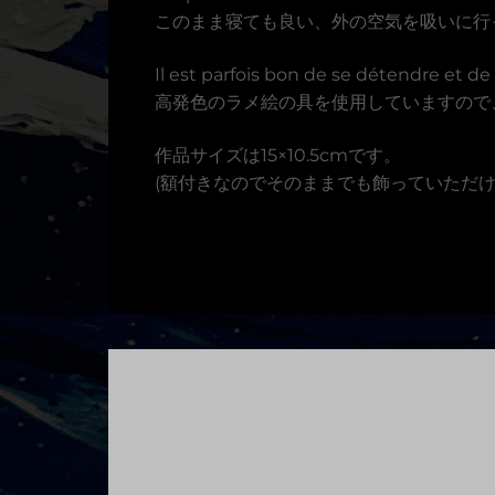
このまま寝ても良い、外の空気を吸いに行
Il est parfois bon de se détendre et de
高発色のラメ絵の具を使用していますので
作品サイズは15×10.5cmです。
(額付きなのでそのままでも飾っていただけ