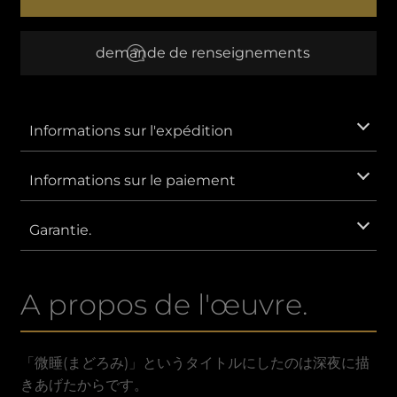
睡
Ⅴ
EUR
L'euro
demande de renseignements
AUD
Dollar australien
CNY
Yuan chinois
Informations sur l'expédition
GBP
Livre sterling
Informations sur le paiement
IDR
Rupiah indonésienne.
Garantie.
KRW
Won sud-coréen.
A propos de l'œuvre.
MXN
Peso mexicain
SAR
Riyal saoudien
「微睡(まどろみ)」というタイトルにしたのは深夜に描
きあげたからです。
VND