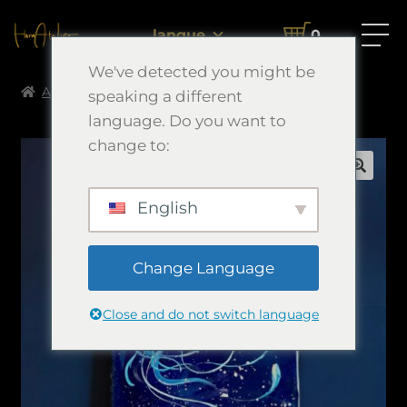
langue
0
We've detected you might be
Accueil
Resin Works
微睡Ⅴ
speaking a different
language. Do you want to
change to:
🔍
English
Change Language
Close and do not switch language