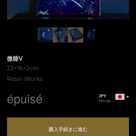
微睡Ⅴ
23×16×2cm
Resin Works
épuisé
JPY
Yen japonais
USD
Dollar américain
Quantité
CAD
微
購入手続きに進む
Dollar canadien