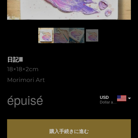
日記Ⅲ
18×18×2cm
Morimori Art
épuisé
USD
Dollar américain
JPY
Yen japonais
Quantité
CAD
日
購入手続きに進む
Dollar canadien