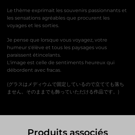
Dong vietnamien
Le thème exprimait les souvenirs passionnants et
les sensations agréables que procurent les
voyages et les sorties.
Je pense que lorsque vous voyagez, votre
humeur s'élève et tous les paysages vous
paraissent étincelants.
L'image est celle de sentiments heureux qui
débordent avec fracas.
(グラスはメディウムで固定しているので立てても落ち
ません。そのままでも飾っていただける作品です。)
Produits associés