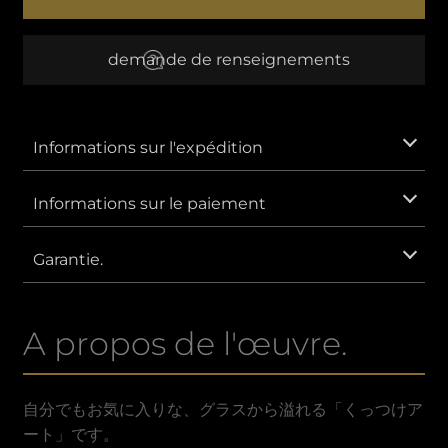
記
Ⅲ
EUR
L'euro
demande de renseignements
AUD
Dollar australien
CNY
Yuan chinois
Informations sur l'expédition
GBP
Livre sterling
Informations sur le paiement
IDR
Rupiah indonésienne.
Garantie.
KRW
Won sud-coréen.
A propos de l'œuvre.
MXN
Peso mexicain
SAR
Riyal saoudien
自分でもお気に入りな、グラスから溢れる「くっつけア
ート」です。
VND