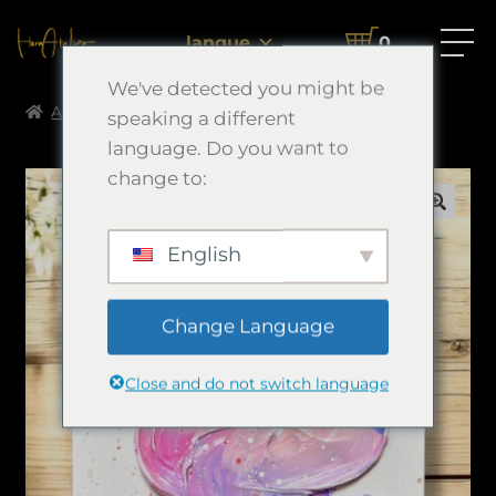
langue
0
We've detected you might be
Accueil
Morimori Art
日記Ⅲ
speaking a different
language. Do you want to
change to:
English
Change Language
Close and do not switch language