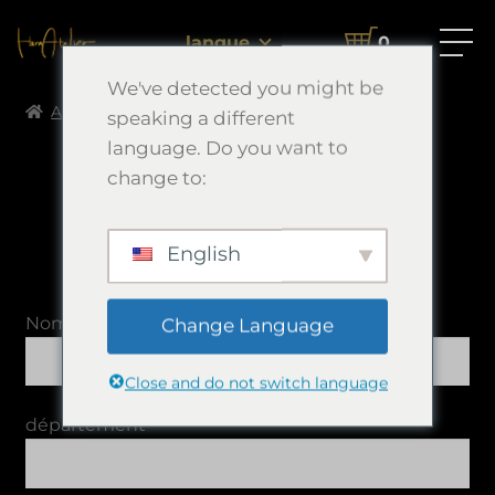
langue
0
We've detected you might be
Accueil
企業様お問い合わせフォーム
speaking a different
language. Do you want to
change to:
企業様お問い合わせフォーム
English
オーダーメイド依頼はこちら
Nom de l'entreprise
Change Language
Close and do not switch language
département