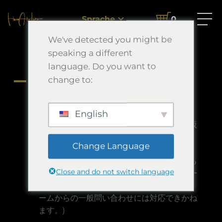
Startseite
FAQ
同じ絵の再販はありますか？
Sprache
0
We've detected you might be
同じ絵の再販はありますか？
speaking a different
language. Do you want to
change to:
A
同じ絵の再販はありますか？
基本的にはございません。
English
似たような作品を描くこともありますが、販
売しない時もあります。
Change Language
オーダー依頼では過去作品と似たような絵も
Close and do not switch language
制作可能ですので気になる方はお気軽にオー
ダーよりお問い合わせください。(法人フォ
ームからの一般問い合わせには対応できかね
ます。)