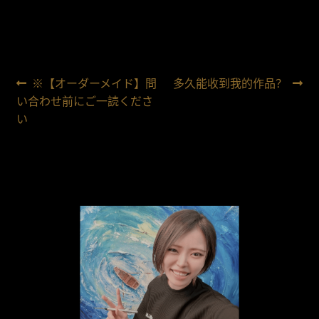
文
上
下
※【オーダーメイド】問
多久能收到我的作品？
一
一
い合わせ前にご一読くださ
章
篇
篇
い
导
航