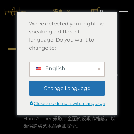
首页
常见问题
有哪些可能的付款方式？
语言
0
We've detected you might be
有哪些可能的付款方式？
speaking a different
language. Do you want to
change to:
A
有哪些可能的付款方式？
海外只接受信用卡付款。
English
・日本国内はクレジットカード決済・Apple
Payに・paidy（コンビニ決済・分割払いな
Change Language
ど）による決済が可能です。
Close and do not switch language
订单申请只接受信用卡。
Haru Atelier 采取了全面的反欺诈措施，以
确保购买艺术品更加安全。