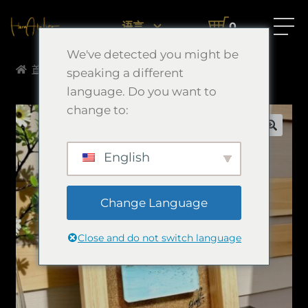
语言
0
We've detected you might be
首页
Resin Works
謳歌
speaking a different
language. Do you want to
change to:
🔍
English
Change Language
Close and do not switch language