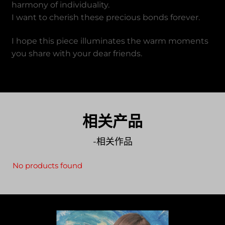
harmony of individuality.
I want to cherish these precious bonds forever.
I hope this piece illuminates the warm moments
you share with your dear friends.
相关产品
-相关作品
No products found