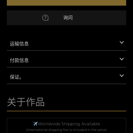
数
量
欧元
欧元
询问
澳元
澳元
CNY
人民币
运输信息
英镑
英镑
付款信息
IDR
印度尼西亚卢比。
保证。
韩元
韩元
关于作品
MXN
墨西哥比索
特区
沙特里亚尔
Worldwide Shipping Available
(International shipping fee is included in the price)
越南盾