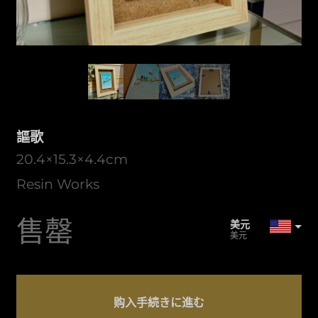
謳歌
20.4×15.3×4.4cm
Resin Works
售罄
美元
美元
日元
日元
謳
CAD
歌
购入手続きに進む
加元