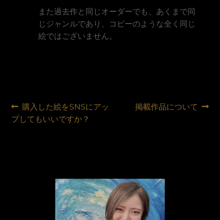
また過去作と同じオーダーでも、あくまで同
じジャンルであり、コピーのような全く同じ
絵ではございません。
Điều
Bài
Bài
購入した絵をSNSにアッ
掲載作品について
trước:
tiếp
プしてもいいですか？
hướng
theo:
bài
viết