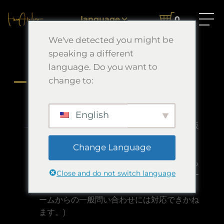
Trang chủ
FAQ
同じ絵の再販はありますか？
language
0
We've detected you might be
同じ絵の再販はありますか？
speaking a different
language. Do you want to
change to:
A
同じ絵の再販はありますか？
基本的にはございません。
English
似たような作品を描くこともありますが、販
売しない時もあります。
Change Language
オーダー依頼では過去作品と似たような絵も
Close and do not switch language
制作可能ですので気になる方はお気軽にオー
ダーよりお問い合わせください。(法人フォ
ームからの一般問い合わせには対応できかね
ます。)