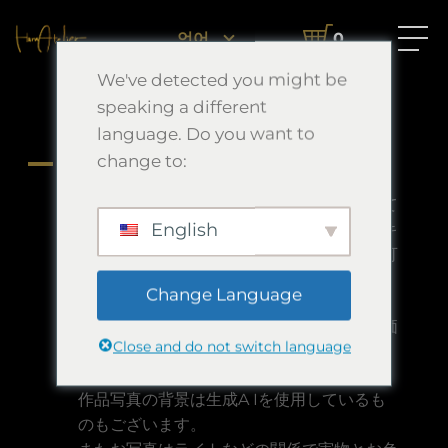
홈
자주 묻는 질문
掲載作品について
언어
0
We've detected you might be
掲載作品について
speaking a different
language. Do you want to
change to:
A
掲載作品について
細心の注意を払って製作していますが、全て
English
の作品において小さな埃がついていたり、キ
ャンバスの裏に絵の具がついていたりする可
能性がございます。
Change Language
作品によっては予期なく非売品への変更や価
Close and do not switch language
格変更を行う場合がございます。
作品写真の背景は生成A Iを使用しているも
のもございます。