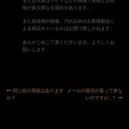
またお写真はライトなどの関係で実物とお色
味が多少異なる場合があります。
また発送時の損傷、汚れ以外のお客様都合に
よる商品キャンセルはお受け致しかねます。
あらかじめご了承くださいませ。よろしくお
願いします。
글
이
다
同じ絵の再販はあります
メールの返信が返って来な
전
음
か？
いのですが…？
내
글:
글:
비
게