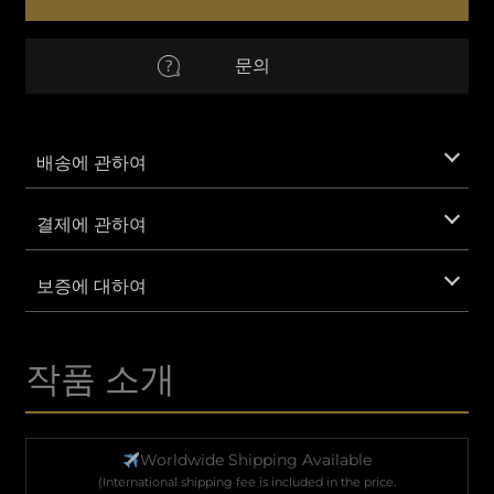
수
량
EUR
Euro
문의
AUD
호주 달러
CNY
중국 위안화
배송에 관하여
GBP
영국 파운드 스털링
결제에 관하여
IDR
인도네시아 루피아
보증에 대하여
KRW
한국 원화
작품 소개
MXN
멕시코 페소
SAR
사우디 리얄
Worldwide Shipping Available
(International shipping fee is included in the price.
VND