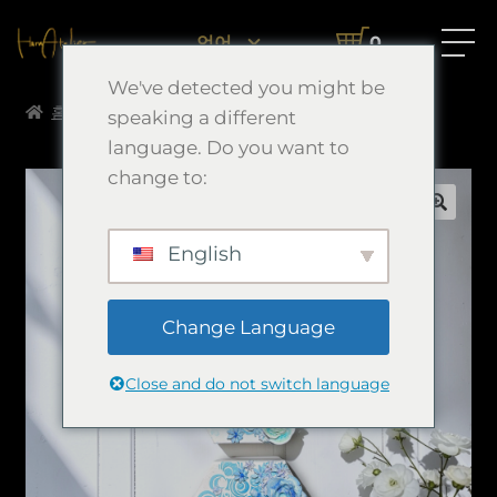
언어
0
We've detected you might be
홈
Morimori Art
結晶
speaking a different
language. Do you want to
change to:
🔍
English
Change Language
Close and do not switch language