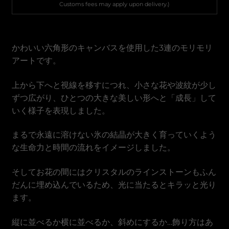
베트남 동
Customs fees may apply upon delivery.)
かわいい六角形のキャンバスを使用した3連のモリモリ
アートです。
上から下へと視線を移すにつれ、小さな花や波紋が少し
ずつ広がり、ひとつの大きな美しい形へと「成長」して
いく様子を表現しました。
まるで永遠に溶けない氷の結晶が大きく育っていくよう
な生命力と時間の流れをイメージしました。
そしてお花の間にはクリスタルのラインストーンもふん
だんに埋め込んでいるため、光に当たるとキラッと光り
ます。
縦に並べるか横に並べるか、斜めにするか…飾り方はあ