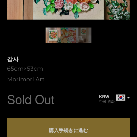
감사
65cm×53cm
Morimori Art
Sold Out
KRW
한국 원화
JPY
일본 엔화
感
USD
謝
購入手続きに進む
US Dollar