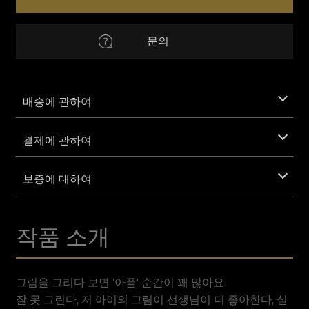
수
량
CAD
캐나다 달러
문의
EUR
Euro
AUD
호주 달러
배송에 관하여
CNY
중국 위안화
결제에 관하여
GBP
영국 파운드 스털링
보증에 대하여
IDR
인도네시아 루피아
작품 소개
MXN
멕시코 페소
SAR
사우디 리얄
그림을 그리다 보면 '아플' 순간이 꽤 많아요.
잘 못 그린다, 저 아이의 그림이 선생님이 더 좋아한다, 실
VND