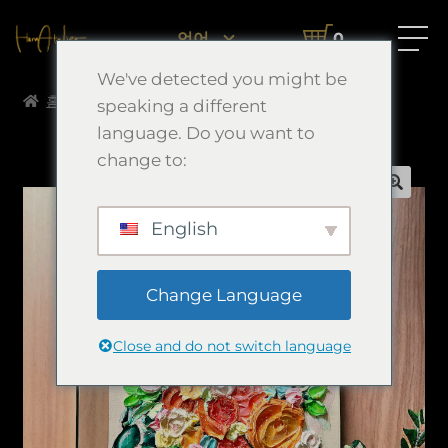
언어
0
We've detected you might be
홈
Morimori Art
감사
speaking a different
language. Do you want to
change to:
English
Change Language
Close and do not switch language