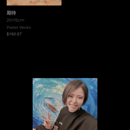
期待
20×15cm
Pastel Works
$
160.67