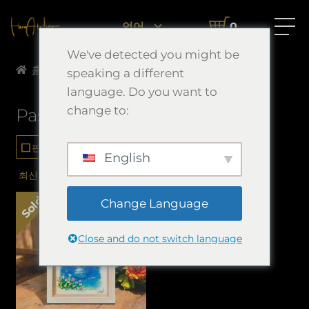
언어
0
We've detected you might be
홈
Pastel Works
speaking a different
language. Do you want to
change to:
Pastel Works
check_box_outline_blank
판매 중으로만 표시
English
Sold
Change Language
Close and do not switch language