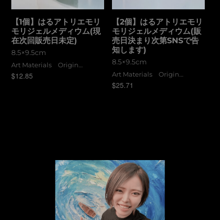
【1個】はるアトリエモリ
【2個】はるアトリエモリ
モリジェルメディウム(現
モリジェルメディウム(販
在次回販売日未定)
売日決まり次第SNSで告
知します)
8.5×9.5cm
8.5×9.5cm
Art Materials Original Goods
Art Materials Original Goods
$
12.85
$
25.71